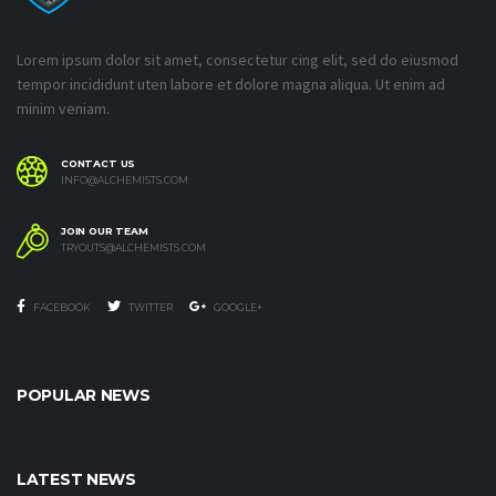
Lorem ipsum dolor sit amet, consectetur cing elit, sed do eiusmod
tempor incididunt uten labore et dolore magna aliqua. Ut enim ad
minim veniam.
CONTACT US
INFO@ALCHEMISTS.COM
JOIN OUR TEAM
TRYOUTS@ALCHEMISTS.COM
FACEBOOK
TWITTER
GOOGLE+
POPULAR NEWS
LATEST NEWS