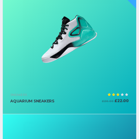
SNEAKERS
Оцен
£
22.00
AQUARIUM SNEAKERS
£
26.00
ка
3.00
из 5