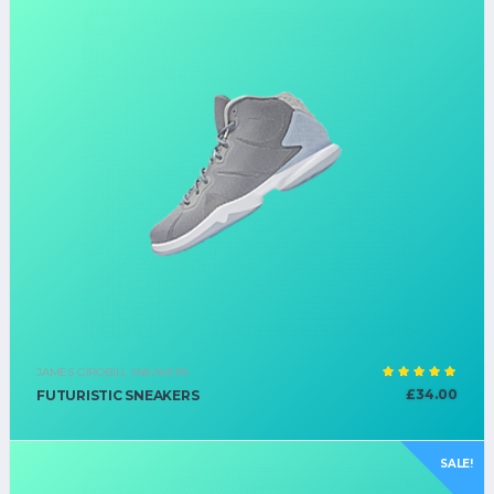
JAMES GIROBILI
,
SNEAKERS
Оценка
£
34.00
FUTURISTIC SNEAKERS
5.00
из
5
SALE!