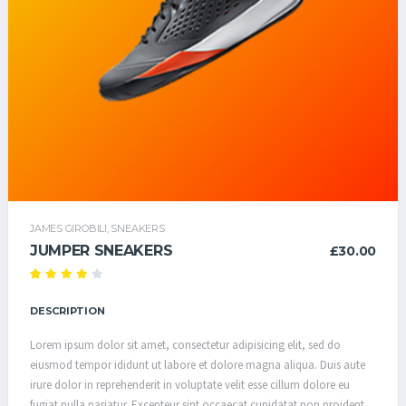
JAMES GIROBILI
,
SNEAKERS
JUMPER SNEAKERS
£
30.00
Рейтин
1
г
4.00
из 5
DESCRIPTION
на
основе
опроса
Lorem ipsum dolor sit amet, consectetur adipisicing elit, sed do
пользо
вателя
eiusmod tempor ididunt ut labore et dolore magna aliqua. Duis aute
irure dolor in reprehenderit in voluptate velit esse cillum dolore eu
fugiat nulla pariatur. Excepteur sint occaecat cupidatat non proident,