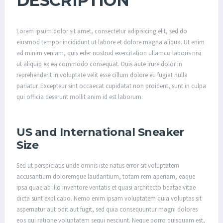
DESCRIPTION
E
A
K
Lorem ipsum dolor sit amet, consectetur adipisicing elit, sed do
E
eiusmod tempor incididunt ut labore et dolore magna aliqua. Ut enim
R
ad minim veniam, quis eder nostrud exercitation ullamco laboris nisi
S
ut aliquip ex ea commodo consequat. Duis aute irure dolor in
reprehenderit in voluptate velit esse cillum dolore eu fugiat nulla
pariatur. Excepteur sint occaecat cupidatat non proident, sunt in culpa
qui officia deserunt mollit anim id est laborum.
US and International Sneaker
Size
Sed ut perspiciatis unde omnis iste natus error sit voluptatem
accusantium doloremque laudantium, totam rem aperiam, eaque
ipsa quae ab illo inventore veritatis et quasi architecto beatae vitae
dicta sunt explicabo. Nemo enim ipsam voluptatem quia voluptas sit
aspernatur aut odit aut fugit, sed quia consequuntur magni dolores
eos qui ratione voluptatem sequi nesciunt. Neque porro quisquam est,